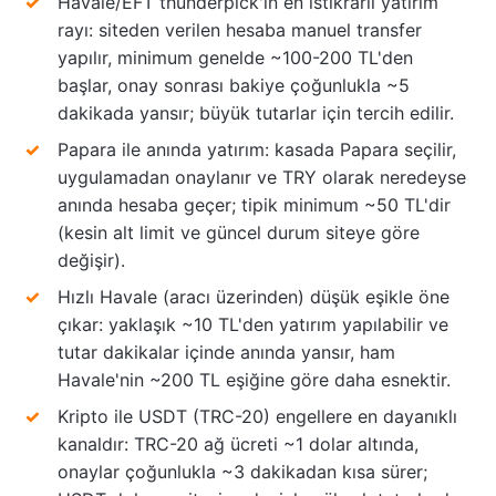
Havale/EFT thunderpick'ın en istikrarlı yatırım
rayı: siteden verilen hesaba manuel transfer
yapılır, minimum genelde ~100-200 TL'den
başlar, onay sonrası bakiye çoğunlukla ~5
dakikada yansır; büyük tutarlar için tercih edilir.
Papara ile anında yatırım: kasada Papara seçilir,
uygulamadan onaylanır ve TRY olarak neredeyse
anında hesaba geçer; tipik minimum ~50 TL'dir
(kesin alt limit ve güncel durum siteye göre
değişir).
Hızlı Havale (aracı üzerinden) düşük eşikle öne
çıkar: yaklaşık ~10 TL'den yatırım yapılabilir ve
tutar dakikalar içinde anında yansır, ham
Havale'nin ~200 TL eşiğine göre daha esnektir.
Kripto ile USDT (TRC-20) engellere en dayanıklı
kanaldır: TRC-20 ağ ücreti ~1 dolar altında,
onaylar çoğunlukla ~3 dakikadan kısa sürer;