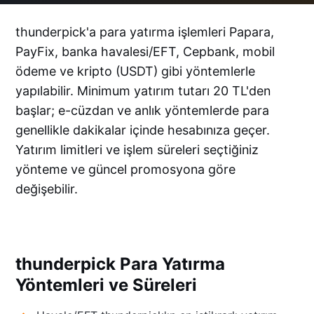
thunderpick'a para yatırma işlemleri Papara,
PayFix, banka havalesi/EFT, Cepbank, mobil
ödeme ve kripto (USDT) gibi yöntemlerle
yapılabilir. Minimum yatırım tutarı 20 TL'den
başlar; e-cüzdan ve anlık yöntemlerde para
genellikle dakikalar içinde hesabınıza geçer.
Yatırım limitleri ve işlem süreleri seçtiğiniz
yönteme ve güncel promosyona göre
değişebilir.
thunderpick Para Yatırma
Yöntemleri ve Süreleri