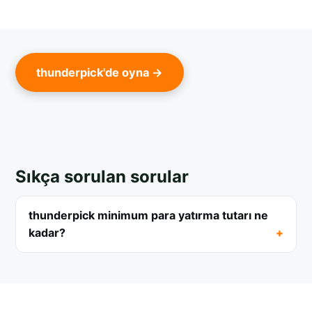
thunderpick'de oyna →
Sıkça sorulan sorular
thunderpick minimum para yatırma tutarı ne
kadar?