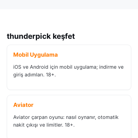
thunderpick keşfet
Mobil Uygulama
iOS ve Android için mobil uygulama; indirme ve
giriş adımları. 18+.
Aviator
Aviator çarpan oyunu: nasıl oynanır, otomatik
nakit çıkışı ve limitler. 18+.