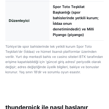
Spor Toto Teşkilat
Başkanlığı (spor
bahislerinde yetkili kurum;
Düzenleyici
İddaa onun
denetimindedir) ve Milli
Piyango (piyango)
Türkiye'de spor bahislerinde tek yetkili kurum Spor Toto
Teşkilatı'dır (İddaa) ve hizmet lisanslı platformlar üzerinden
verilir. Yurt dışı merkezli bahis ve casino siteleri BTK tarafından
erişime kapatılabildiği için 'güncel giriş adresi' periyodik olarak
değişir; adres değiştiğinde üyelik bilgileri, bakiye ve bonuslar
korunur. Yaş sınırı 18'dir ve sorumlu oyun esastır.
thunderpick ile nasıl başlanır