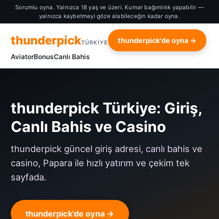
Sorumlu oyna. Yalnızca 18 yaş ve üzeri. Kumar bağımlılık yapabilir —
yalnızca kaybetmeyi göze alabileceğin kadar oyna.
thunderpick
thunderpick'de oyna →
TÜRKIYE
Aviator
Bonus
Canlı Bahis
thunderpick Türkiye: Giriş,
Canlı Bahis ve Casino
thunderpick güncel giriş adresi, canlı bahis ve
casino, Papara ile hızlı yatırım ve çekim tek
sayfada.
thunderpick'de oyna →