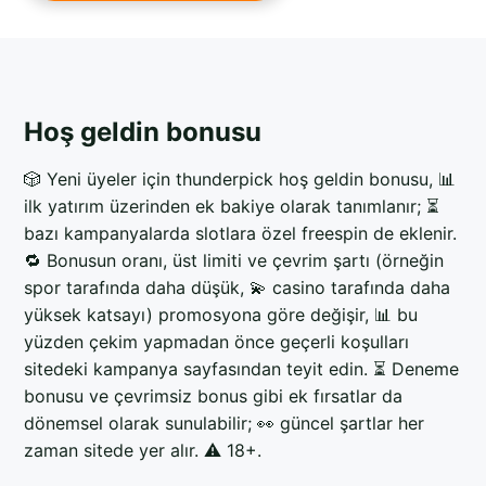
Hoş geldin bonusu
🎲 Yeni üyeler için thunderpick hoş geldin bonusu, 📊
ilk yatırım üzerinden ek bakiye olarak tanımlanır; ⏳
bazı kampanyalarda slotlara özel freespin de eklenir.
🔁 Bonusun oranı, üst limiti ve çevrim şartı (örneğin
spor tarafında daha düşük, 💫 casino tarafında daha
yüksek katsayı) promosyona göre değişir, 📊 bu
yüzden çekim yapmadan önce geçerli koşulları
sitedeki kampanya sayfasından teyit edin. ⏳ Deneme
bonusu ve çevrimsiz bonus gibi ek fırsatlar da
dönemsel olarak sunulabilir; 👀 güncel şartlar her
zaman sitede yer alır. ⚠️ 18+.